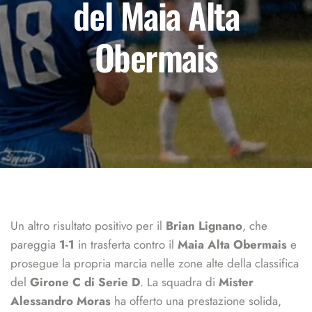
del Maia Alta
Obermais
Un altro risultato positivo per il
Brian Lignano
, che
pareggia
1-1
in trasferta contro il
Maia Alta Obermais
e
prosegue la propria marcia nelle zone alte della classifica
del
Girone C di Serie D
. La squadra di
Mister
Alessandro Moras
ha offerto una prestazione solida,