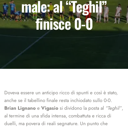
male: al “Teghil”
finisce 0-0
Doveva essere un anticipo ricco di spunti e così è stato,
anche se il tabellino finale resta inchiodato sullo 0-0.
Brian Lignano
e
Vigasio
si dividono la posta al
“Teghil”
,
al termine di una sfida intensa, combattuta e ricca di
duelli, ma povera di reali segnature. Un punto che