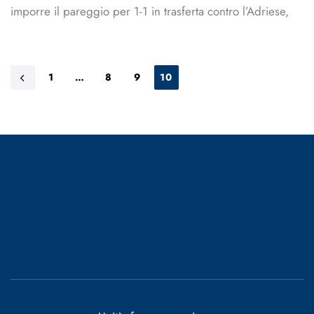
imporre il pareggio per 1-1 in trasferta contro l’Adriese,
1
…
8
9
10