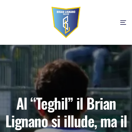
Tog
Al “Teghil” il Brian
Lignano si illude, ma il