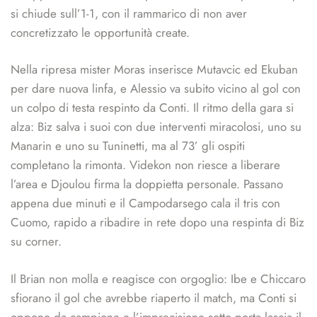
si chiude sull’1-1, con il rammarico di non aver
concretizzato le opportunità create.
Nella ripresa mister Moras inserisce Mutavcic ed Ekuban
per dare nuova linfa, e Alessio va subito vicino al gol con
un colpo di testa respinto da Conti. Il ritmo della gara si
alza: Biz salva i suoi con due interventi miracolosi, uno su
Manarin e uno su Tuninetti, ma al 73’ gli ospiti
completano la rimonta. Videkon non riesce a liberare
l’area e Djoulou firma la doppietta personale. Passano
appena due minuti e il Campodarsego cala il tris con
Cuomo, rapido a ribadire in rete dopo una respinta di Biz
su corner.
Il Brian non molla e reagisce con orgoglio: Ibe e Chiccaro
sfiorano il gol che avrebbe riaperto il match, ma Conti si
oppone da campione e l’imprecisione sotto porta lascia il